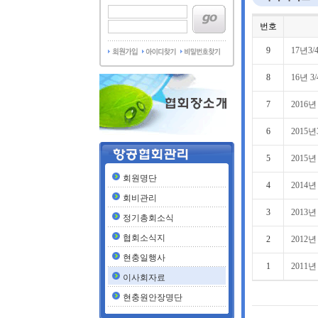
번호
9
17년3
8
16년 
7
2016
6
2015
5
2015년
회원명단
4
2014
회비관리
3
2013
정기총회소식
협회소식지
2
2012
현충일행사
1
2011
이사회자료
현충원안장명단