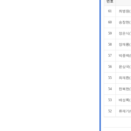
번호
61
최병원(
60
송창현(
59
정은식(
58
장재룡(
57
박종백(
56
윤상국(
55
최재환(
54
한복현(
53
배성록(
52
류재기(