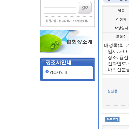
제목
작성자
작성일자
조회수
배성록(회1
-일시: 201
-장소: 용
-전화번호: 01
-바쁘신분을 위
경조사안내
심진용