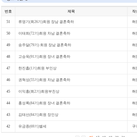
번호
제목
작
51
류영기(회26기)회원 장남 결혼축하
허
50
이태희(72기)회원 차남 결혼축하
허
49
송주달(79기) 회원 장남 결혼축하
허
48
고승욱(91기)회원 장녀 결혼축하
허
47
한진흡(1기)회원 부인상
허
46
권혁성(55기)회원 차남 결혼축하
허
45
이익흥(회2기)회원부친상
허
44
홍성록(84기)회원 장녀 결혼축하
허
43
김태선(84기)회원 장인상
허
42
유금종(69기)별세
구