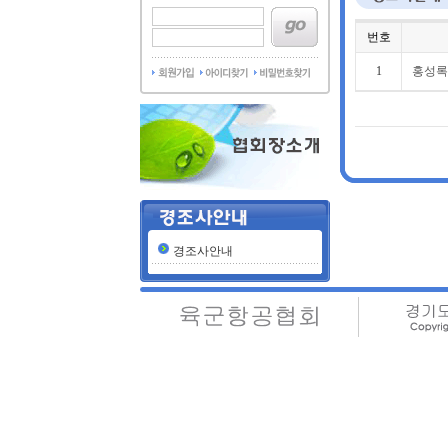
번호
1
홍성록
경조사안내