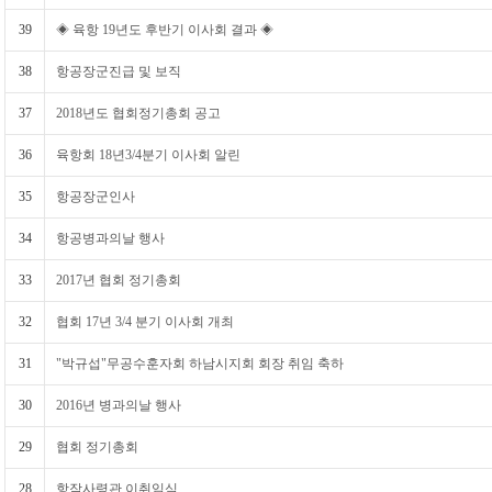
39
◈ 육항 19년도 후반기 이사회 결과 ◈
38
항공장군진급 및 보직
37
2018년도 협회정기총회 공고
36
육항회 18년3/4분기 이사회 알린
35
항공장군인사
34
항공병과의날 행사
33
2017년 협회 정기총회
32
협회 17년 3/4 분기 이사회 개최
31
"박규섭"무공수훈자회 하남시지회 회장 취임 축하
30
2016년 병과의날 행사
29
협회 정기총회
28
항작사령관 이취임식