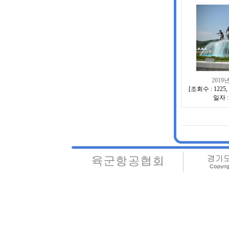
201
[
조회수 : 1225
,
일자 : 